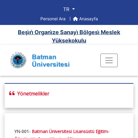
TR
Personel Ara
Anasayfa
Beşi̇ri̇ Organi̇ze Sanayi̇ Bölgesi̇ Meslek
Yüksekokulu
Yönetmelikler
YN-001-
Batman Üniversitesi Lisansüstü Eğitim-