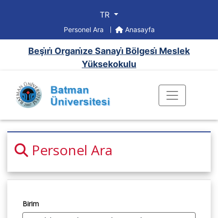
TR
Personel Ara
Anasayfa
Beşi̇ri̇ Organi̇ze Sanayi̇ Bölgesi̇ Meslek
Yüksekokulu
Personel Ara
Birim