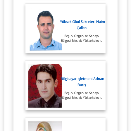
Yüksek Okul Sekreteri Naim
Çalkın
Beşi̇ri̇ Organi̇ze Sanayi̇
Bölgesi̇ Meslek Yüksekokulu
Bilgisayar İşletmeni Adnan
Barış
Beşi̇ri̇ Organi̇ze Sanayi̇
Bölgesi̇ Meslek Yüksekokulu