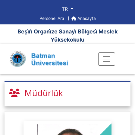
TR
Personel Ara
Anasayfa
Beşi̇ri̇ Organi̇ze Sanayi̇ Bölgesi̇ Meslek
Yüksekokulu
Müdürlük