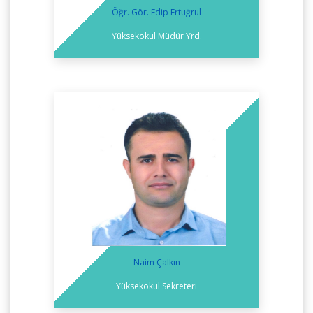
Öğr. Gör. Edip Ertuğrul
Yüksekokul Müdür Yrd.
Naim Çalkın
Yüksekokul Sekreteri