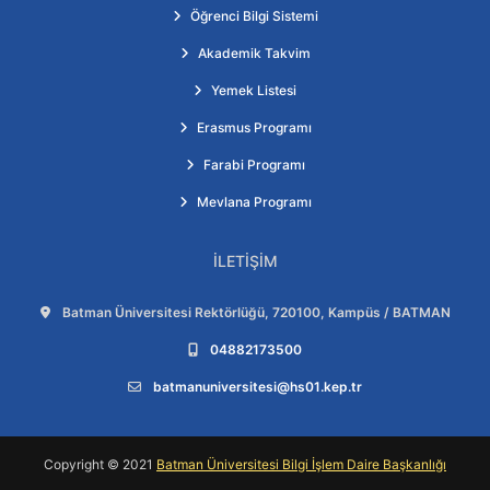
Öğrenci Bilgi Sistemi
Akademik Takvim
Yemek Listesi
Erasmus Programı
Farabi Programı
Mevlana Programı
İLETIŞIM
Adres:
Batman Üniversitesi Rektörlüğü, 720100, Kampüs / BATMAN
Telefon:
04882173500
E-posta:
batmanuniversitesi@hs01.kep.tr
Copyright © 2021
Batman Üniversitesi Bilgi İşlem Daire Başkanlığı