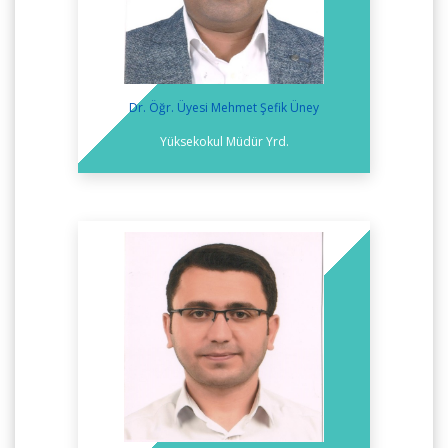
Dr. Öğr. Üyesi Mehmet Şefik Üney
Yüksekokul Müdür Yrd.