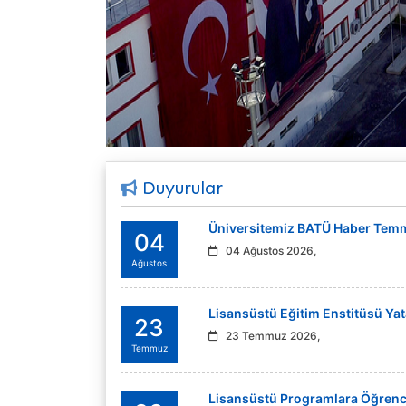
Duyurular
Üniversitemiz BATÜ Haber Temmu
04
04 Ağustos 2026,
Ağustos
Lisansüstü Eğitim Enstitüsü Yata
23
23 Temmuz 2026,
Temmuz
Lisansüstü Programlara Öğrenci 