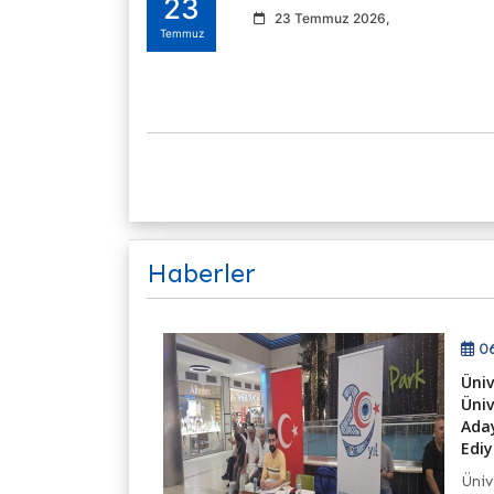
23
23 Temmuz 2026,
Temmuz
Haberler
6
06
eni Açılan
Üniv
tım...
Üniv
Aday
 İletişimi Ofisi
Ediy
köğretim Kurulu
Üniv
 yürütülen Bilim