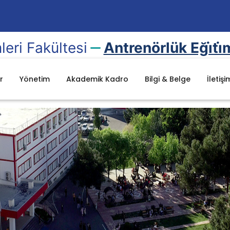
leri Fakültesi
Antrenörlük Eği̇ti̇
r
Yönetim
Akademik Kadro
Bilgi & Belge
İletişi