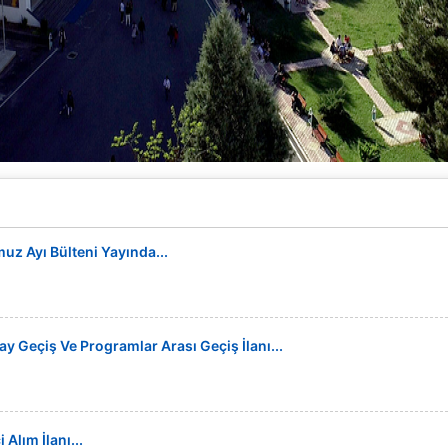
z Ayı Bülteni Yayında...
y Geçiş Ve Programlar Arası Geçiş İlanı...
Alım İlanı...