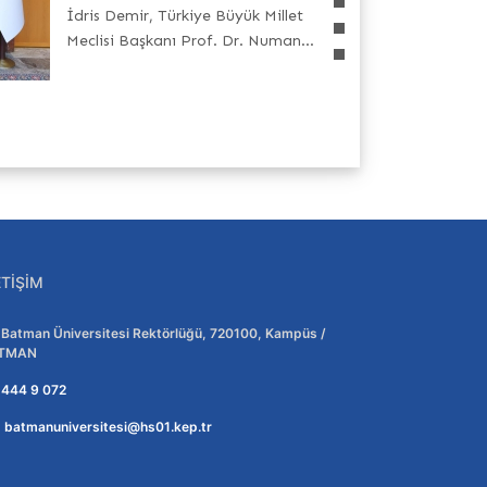
İdris Demir, Türkiye Büyük Millet
Meclisi Başkanı Prof. Dr. Numan...
ETIŞIM
Adres:
Batman Üniversitesi Rektörlüğü, 720100, Kampüs /
TMAN
Telefon:
444 9 072
E-posta:
batmanuniversitesi@hs01.kep.tr