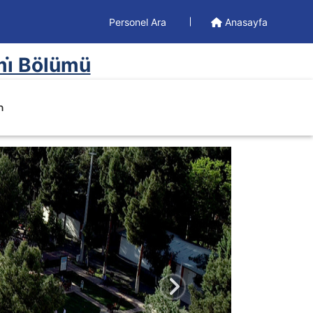
Personel Ara
Anasayfa
mi̇ Bölümü
m
Sonraki