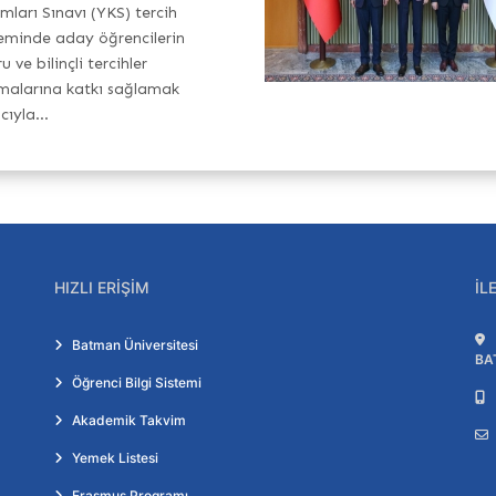
mları Sınavı (YKS) tercih
minde aday öğrencilerin
 ve bilinçli tercihler
alarına katkı sağlamak
ıyla...
HIZLI ERIŞIM
İL
Batman Üniversitesi
BA
Öğrenci Bilgi Sistemi
Akademik Takvim
Yemek Listesi
Erasmus Programı