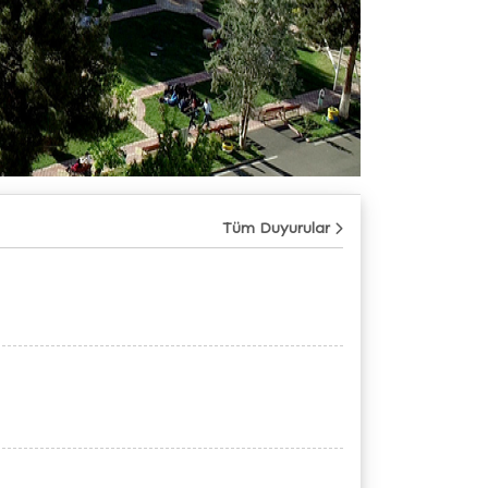
Tüm Duyurular
31
Temmuz
09
Temmuz