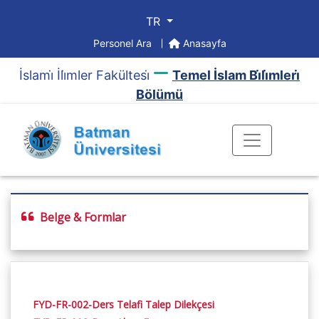
TR
Personel Ara
Anasayfa
İslami̇ İli̇mler Fakültesi̇
Temel İslam Bi̇li̇mleri̇
Bölümü
Belge & Formlar
FYD-FR-002-Ders Telafi Talep Dilekçesi