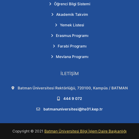
Öğrenci Bilgi Sistemi
Akademik Takvim
Yemek Listesi
Erasmus Programı
Farabi Programı
Mevlana Programı
İLETIŞIM
Adres:
Batman Üniversitesi Rektörlüğü, 720100, Kampüs / BATMAN
Telefon:
444 9 072
E-posta:
batmanuniversitesi@hs01.kep.tr
Copyright © 2021
Batman Üniversitesi Bilgi İşlem Daire Başkanlığı