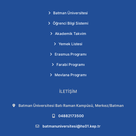
Batman Üniversitesi
Öğrenci Bilgi Sistemi
Akademik Takvim
Yemek Listesi
Erasmus Programı
Farabi Programı
Mevlana Programı
İLETIŞIM
Adres:
Batman Üniversitesi Batı Raman Kampüsü, Merkez/Batman
Telefon:
04882173500
E-posta:
batmanuniversitesi@hs01.kep.tr