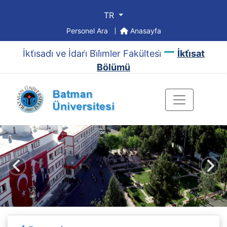
TR
Personel Ara
Anasayfa
İkti̇sadi̇ ve İdari̇ Bi̇li̇mler Fakültesi̇
İkti̇sat
Bölümü
Önceki
Sonr