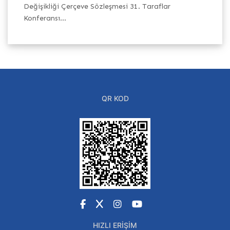
Değişikliği Çerçeve Sözleşmesi 31. Taraflar
Bi
Konferansı...
dö
QR KOD
Facebook
X
Instagram
YouTube
HIZLI ERIŞIM