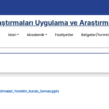
aştırmaları Uygulama ve Araştırm
İdari
Akademik
Faaliyetler
Belgeler/forml
Mevzuat
mel Değerler
Kanunlar
sı
nu
Yönetmelikler
ı
Yönergeler
luluklar
Yök Kalite Kurulu Mevzuat Listesi
Batman Üniversitesi Mevzuat Listesi
stirmalari_Yonetim_Kurulu_Semasi.pptx