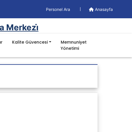
Personel Ara
Anasayfa
a Merkezi̇
ar
Kalite Güvencesi
Memnuniyet
Yönetimi
Doküman
Yönetim Dokümanları
Formlar
İş Akışları
Prosedürler
Talimatlar