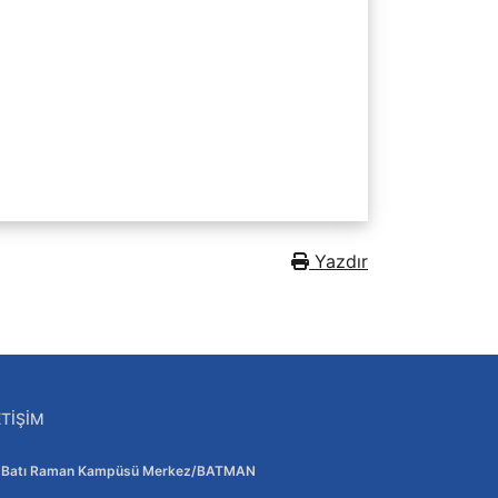
Yazdır
ETIŞIM
Adres:
Batı Raman Kampüsü Merkez/BATMAN