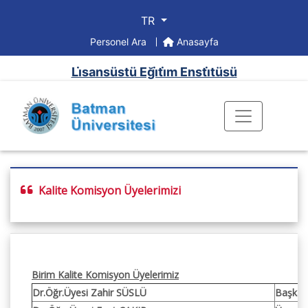
TR
Personel Ara
Anasayfa
Li̇sansüstü Eği̇ti̇m Ensti̇tüsü
Kalite Komisyon Üyelerimizi
Birim Kalite Komisyon Üyelerimiz
Dr.Öğr.Üyesi Zahir SÜSLÜ
Başkan