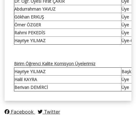
Dr. Öğr. Üyesi Fırat ÇAKIR
Üye
Abdurrahman YAVUZ
Üye
Gökhan ERKUŞ
Üye
Ömer ÖZGER
Üye
Rahmi PEKEDİS
Üye
Hayriye YILMAZ
Üye-Öğr
Birim Öğrenci Kalite Komisyon Üyelerimiz
Hayriye YILMAZ
Başkan
Halil KAYRA
Üye
Berivan DEMİRCİ
Üye
Facebook
Twitter