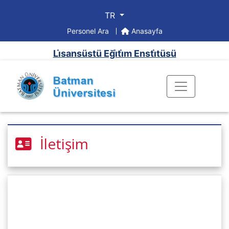
TR
Personel Ara
Anasayfa
Li̇sansüstü Eği̇ti̇m Ensti̇tüsü
İletişim