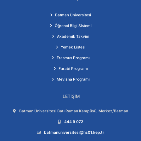
Batman Üniversitesi
Öğrenci Bilgi Sistemi
Akademik Takvim
Yemek Listesi
Erasmus Programı
Farabi Programı
Mevlana Programı
İLETIŞIM
Adres:
Batman Üniversitesi Batı Raman Kampüsü, Merkez/Batman
Telefon:
444 9 072
E-posta:
batmanuniversitesi@hs01.kep.tr