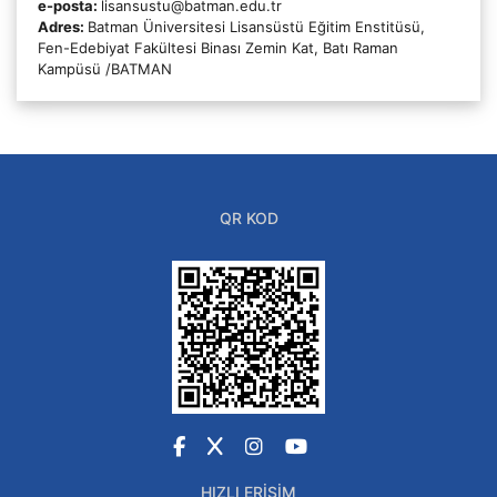
e-posta:
lisansustu@batman.edu.tr
Adres:
Batman Üniversitesi Lisansüstü Eğitim Enstitüsü,
Fen-Edebiyat Fakültesi Binası Zemin Kat, Batı Raman
Kampüsü /BATMAN
QR KOD
Facebook
X
Instagram
YouTube
HIZLI ERIŞIM