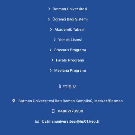
Batman Üniversitesi
Öğrenci Bilgi Sistemi
Akademik Takvim
Yemek Listesi
Erasmus Programı
Farabi Programı
Mevlana Programı
İLETIŞIM
Adres:
Batman Üniversitesi Batı Raman Kampüsü, Merkez/Batman
Telefon:
04882173500
E-posta:
batmanuniversitesi@hs01.kep.tr