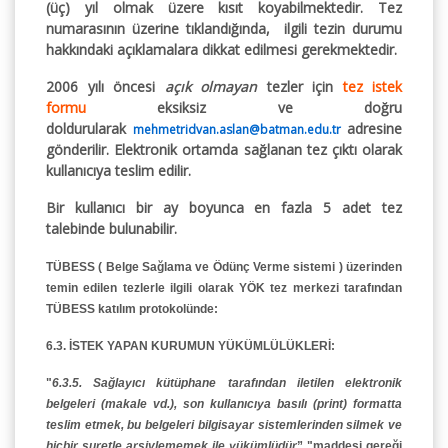
(üç) yıl olmak üzere kısıt koyabilmektedir. Tez
numarasının üzerine tıklandığında, ilgili tezin durumu
hakkındaki açıklamalara dikkat edilmesi gerekmektedir.
2006 yılı öncesi
açık olmayan
tezler için
tez istek
formu
eksiksiz ve doğru
doldurularak
adresine
mehmetridvan.aslan@batman.edu.tr
gönderilir. Elektronik ortamda sağlanan tez çıktı olarak
kullanıcıya teslim edilir.
Bir kullanıcı bir ay boyunca en fazla 5 adet tez
talebinde bulunabilir.
TÜBESS ( Belge Sağlama ve Ödünç Verme sistemi )
üzerinden
temin edilen tezlerle ilgili olarak YÖK tez merkezi tarafından
TÜBESS katılım protokolünde:
6.3. İSTEK YAPAN KURUMUN YÜKÜMLÜLÜKLERİ:
"
6.3.5. Sağlayıcı kütüphane tarafından iletilen elektronik
belgeleri (makale vd.), son kullanıcıya basılı (print) formatta
teslim etmek, bu belgeleri bilgisayar sistemlerinden silmek ve
hiçbir suretle arşivlememek ile yükümlüdür
” "
maddesi gereği