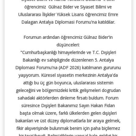
öğrencimiz Gülnaz Bider ve Siyaset Bilimi ve
Uluslararası İlişkiler Yüksek Lisans öğrencimiz Emre
Dalagan Antalya Diplomasi Forumu'na katıldılar.
Forumun ardından öğrencimiz Gülnaz Bider'in
düşünceleri:
"Cumhurbaşkanlığı himayelerinde ve T.C. Dışişleri
Bakanlığı ev sahipliginde düzenlenen 5. Antalya
Diplomasi Forumu'na (ADF 2026) katılmanın gururunu
yaşıyorum. Küresel siyasetin merkezinin Antalya'da
attığı bu üç gün boyunca, uluslararası sistemin
geleceğini ve bölgemizdeki kritik gelişmeleri dogrudan
sahadaki aktörlerden dinleme fırsatı buldum. Forum
süresince Dışişleri Bakanımız Sayın Hakan Fidan
başta olmak üzere, farklı ülkelerden gelen dışişleri
bakanları ve üst düzey diplomatlarla bir araya gelmek,
fikir alışverişinde bulunmak benim için paha biçilemez
bir tecrübeydi. Belirsizliklerin yapısal hale geldigi bir