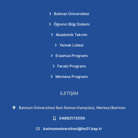
Batman Üniversitesi
Öğrenci Bilgi Sistemi
Akademik Takvim
Yemek Listesi
Erasmus Programı
Farabi Programı
Mevlana Programı
İLETIŞIM
Adres:
Batman Üniversitesi Batı Raman Kampüsü, Merkez/Batman
Telefon:
04882173500
E-posta:
batmanuniversitesi@hs01.kep.tr