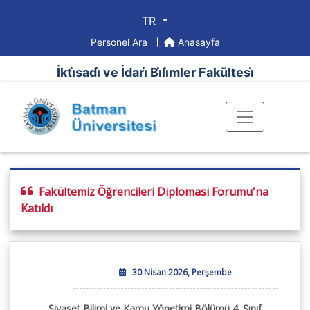
TR
Personel Ara
Anasayfa
İkti̇sadi̇ ve İdari̇ Bi̇li̇mler Fakültesi̇
Fakültemiz Öğrencileri Diplomasi Forumu'na
Katıldı
30 Nisan 2026, Perşembe
Siyaset Bilimi ve Kamu Yönetimi Bölümü 4. Sınıf