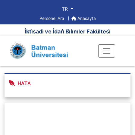
TR
Personel Ara
Anasayfa
İkti̇sadi̇ ve İdari̇ Bi̇li̇mler Fakültesi̇
HATA