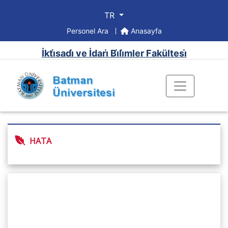
TR
Personel Ara
Anasayfa
İkti̇sadi̇ ve İdari̇ Bi̇li̇mler Fakültesi̇
HATA