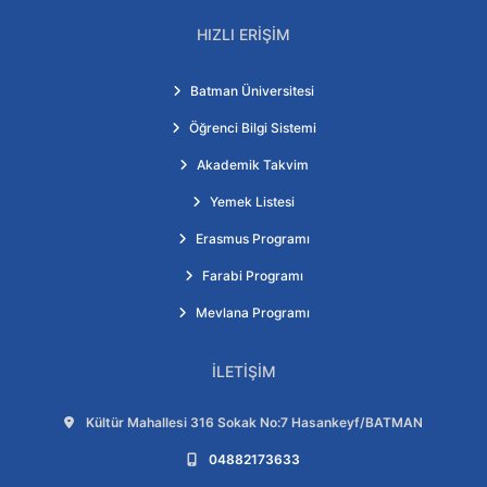
HIZLI ERIŞIM
Batman Üniversitesi
Öğrenci Bilgi Sistemi
Akademik Takvim
Yemek Listesi
Erasmus Programı
Farabi Programı
Mevlana Programı
İLETIŞIM
Adres:
Kültür Mahallesi 316 Sokak No:7 Hasankeyf/BATMAN
Telefon:
04882173633