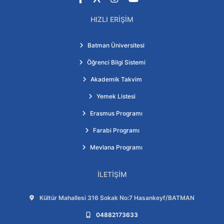
HIZLI ERIŞIM
Batman Üniversitesi
Öğrenci Bilgi Sistemi
Akademik Takvim
Yemek Listesi
Erasmus Programı
Farabi Programı
Mevlana Programı
İLETIŞIM
Adres:
Kültür Mahallesi 316 Sokak No:7 Hasankeyf/BATMAN
Telefon:
04882173633