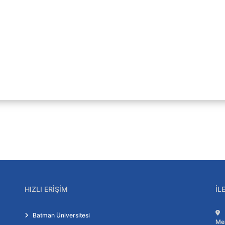
ar
ler
HIZLI ERIŞIM
İL
Batman Üniversitesi
Me