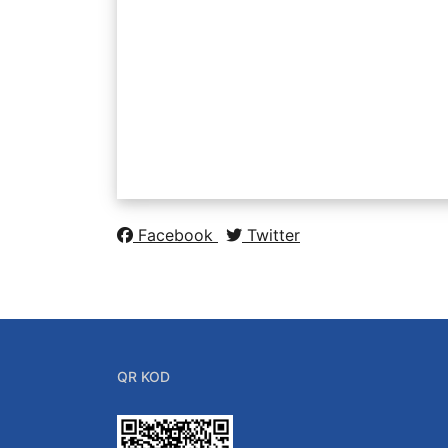
Hakkımızda
Kalite Politikası
Kurullar ve Komisyonl
Enerji İle İlişkili Bölüm
Ufuk Avrupa
Facebook
Twitter
QR KOD