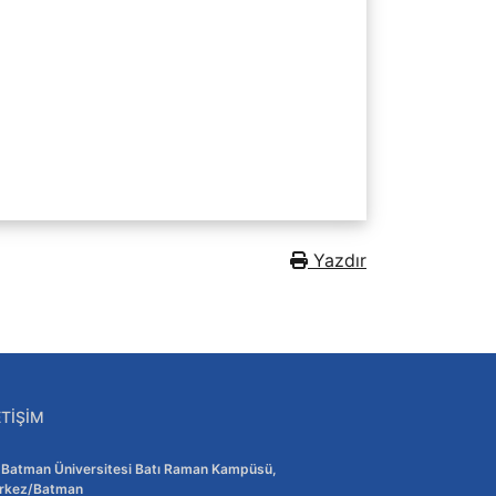
Yazdır
ETIŞIM
Adres:
Batman Üniversitesi Batı Raman Kampüsü,
rkez/Batman