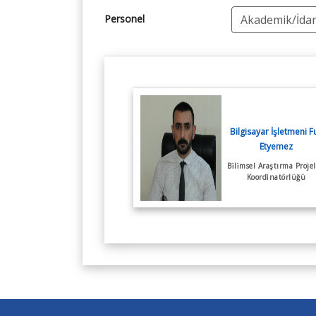
Kalite Faaliyet Planı
Personel
Bilgisayar İşletmeni F
Etyemez
Bi̇li̇msel Araştırma Projele
Koordi̇natörlüğü