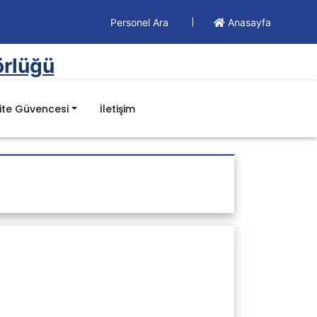
Personel Ara
Anasayfa
törlüğü
ite Güvencesi
İletişim
Döküman
Yönetim Dokümanları
Formlar
İş Akışları
Prosedürler
Talimatlar
Süreç Kartları