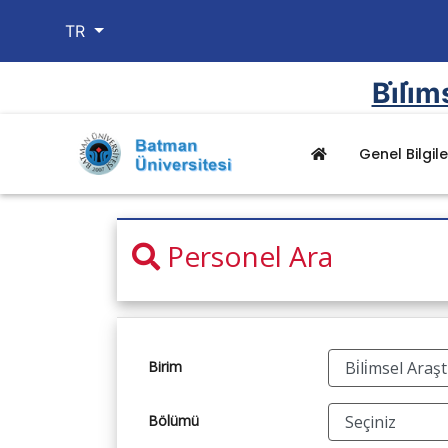
TR
Bi̇li̇
Genel Bilgile
Kurumsal
Personel Ara
Misyon, Vizyon ve Te
Birim Kalite Komisyo
Organizasyon Şemalar
Görev Yetki ve Soruml
Swot Analizi
Birim
Birim İç Değerlendirm
Birim Stratejik Planı
Bölümü
Bap Üst Komisyonu