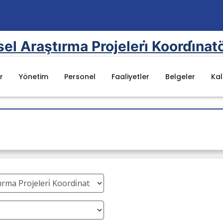
msel Araştırma Projeleri̇ Koordi̇na
r
Yönetim
Personel
Faaliyetler
Belgeler
Kal
Mevzuat
mel Değerler
Kanunlar
nu
Yönetmelikler
ı
Yönergeler
uluklar
Yök Kalite Kurulu Mevzuat Listesi
Batman Üniversitesi Mevzuat Listesi
e Raporu