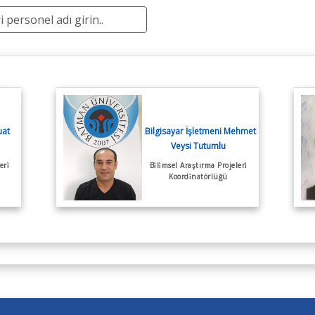
Kalite Güvencesi
İç Kontrol Güvencesi
uat
Bilgisayar İşletmeni Mehmet
Veysi Tutumlu
ri̇
Bi̇li̇msel Araştırma Projeleri̇
Koordi̇natörlüğü