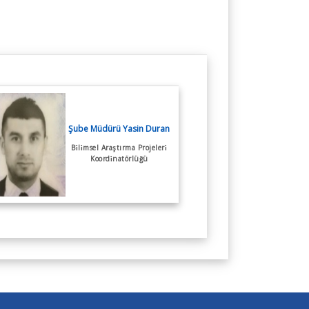
Şube Müdürü Yasin Duran
Bi̇li̇msel Araştırma Projeleri̇
Koordi̇natörlüğü