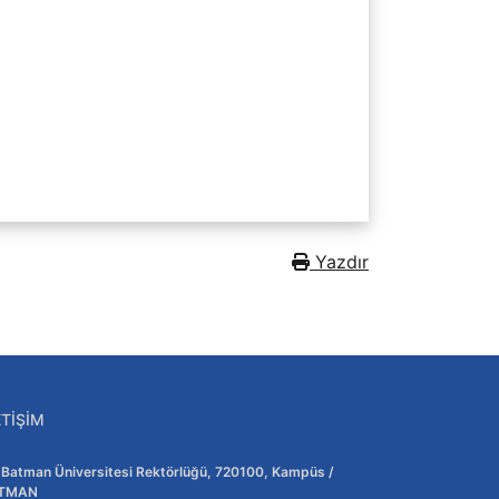
Yazdır
ETIŞIM
Adres:
Batman Üniversitesi Rektörlüğü, 720100, Kampüs /
TMAN