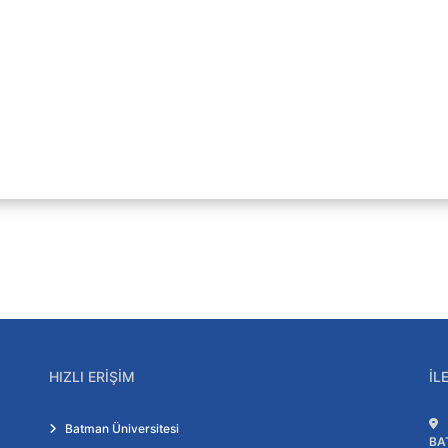
HIZLI ERIŞIM
İL
Batman Üniversitesi
BA