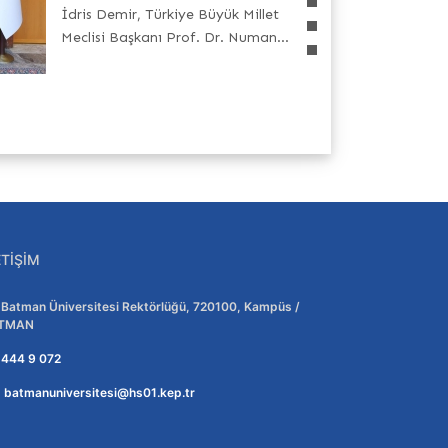
İdris Demir, Türkiye Büyük Millet
Meclisi Başkanı Prof. Dr. Numan...
ETIŞIM
Adres:
Batman Üniversitesi Rektörlüğü, 720100, Kampüs /
TMAN
Telefon:
444 9 072
E-posta:
batmanuniversitesi@hs01.kep.tr