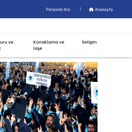
Personel Ara
Anasayfa
uru ve
Konaklama ve
İletişim
t
İaşe
Sonraki