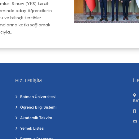
mları Sınavı (YKS) tercih
minde aday öğrencilerin
 ve bilinçli tercihler
alarına katkı sağlamak
ıyla...
HIZLI ERIŞIM
İL
Batman Üniversitesi
BA
Öğrenci Bilgi Sistemi
Akademik Takvim
Yemek Listesi
Erasmus Programı