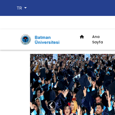
TR
Ana
Sayfa
Önceki