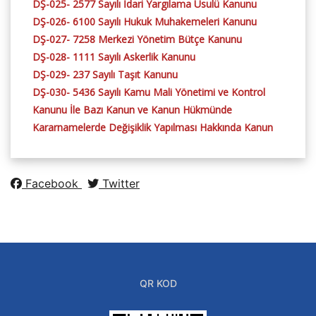
DŞ-025- 2577 Sayılı İdari Yargılama Usulü Kanunu
DŞ-026- 6100 Sayılı Hukuk Muhakemeleri Kanunu
DŞ-027- 7258 Merkezi Yönetim Bütçe Kanunu
DŞ-028- 1111 Sayılı Askerlik Kanunu
DŞ-029- 237 Sayılı Taşıt Kanunu
DŞ-030- 5436 Sayılı Kamu Mali Yönetimi ve Kontrol
Kanunu İle Bazı Kanun ve Kanun Hükmünde
Kararnamelerde Değişiklik Yapılması Hakkında Kanun
Facebook
Twitter
QR KOD