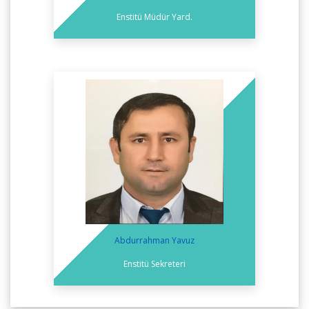
Enstitü Müdür Yard.
Abdurrahman Yavuz
Enstitü Sekreteri