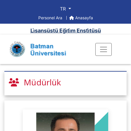
TR
Personel Ara
Anasayfa
Li̇sansüstü Eği̇ti̇m Ensti̇tüsü
Müdürlük