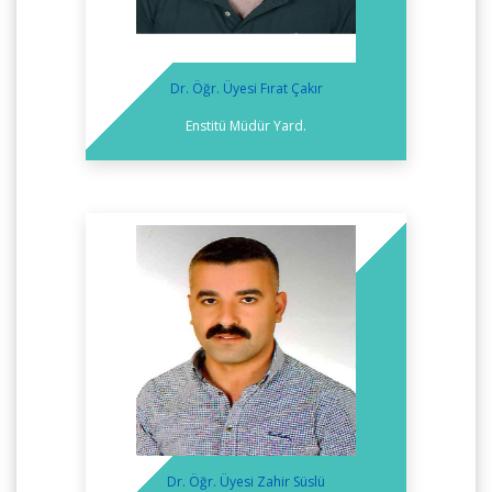
Dr. Öğr. Üyesi Fırat Çakır
Enstitü Müdür Yard.
Dr. Öğr. Üyesi Zahir Süslü