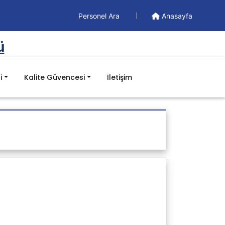
Personel Ara
Anasayfa
ü
i
Kalite Güvencesi
İletişim
Doküman
Yönetim Dokümanları
Formlar
İş Akışları
Prosedürler
Talimatlar