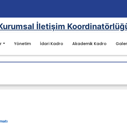
Kurumsal İletişim Koordinatörlüğ
r
Yönetim
İdari Kadro
Akademik Kadro
Galer
Mevzuat
mel Değerler
Kanunlar
nu
Yönetmelikler
rı
Yönergeler
uluklar
YÖK Kalite Kurulu Mevzuat Listesi
Batman Üniversitesi Mevzuat Listesi
e Raporu
matı