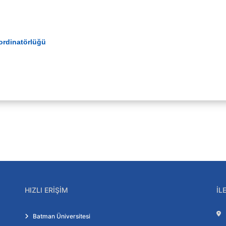
oordinatörlüğü
HIZLI ERIŞIM
İL
Batman Üniversitesi