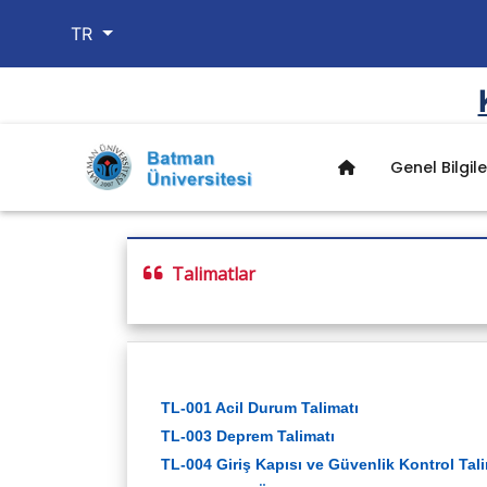
TR
Genel Bilgile
Genel Bilgiler
Galeri
Kurumsal
Talimatlar
Amaç ve Hedefler
Öğrencilerimiz
Misyon, Vizyon ve Te
Hizmetlerimiz
Üniversitemiz
Birim Kalite Komisyo
Kalite Politikamız
Batman
Organizasyon Şemala
Birim Stratejik Planı
Görev Yetki ve Soruml
Birim Faaliyet Raporu
Birim İç Değerlendirm
TL-001 Acil Durum Talimatı
TL-003 Deprem Talimatı
TL-004 Giriş Kapısı ve Güvenlik Kontrol Tali