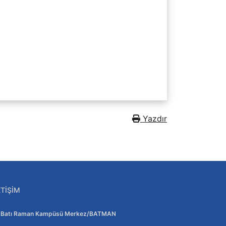
Yazdır
ETIŞIM
Adres:
Batı Raman Kampüsü Merkez/BATMAN