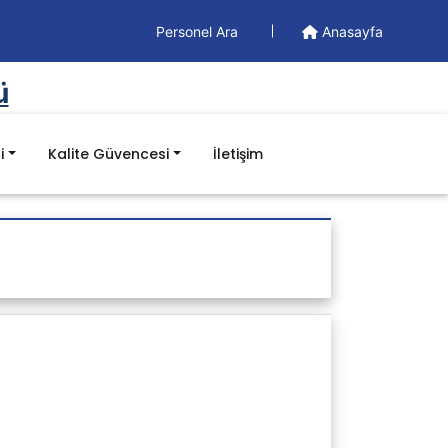
Personel Ara
Anasayfa
ü
i
Kalite Güvencesi
İletişim
Doküman
Yönetim Dokümanları
Formlar
İş Akışları
Prosedürler
Talimatlar