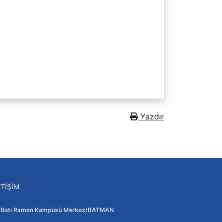
Yazdır
ETIŞIM
Adres:
Batı Raman Kampüsü Merkez/BATMAN