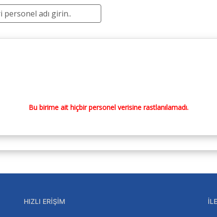
Bu birime ait hiçbir personel verisine rastlanılamadı.
HIZLI ERIŞIM
İL