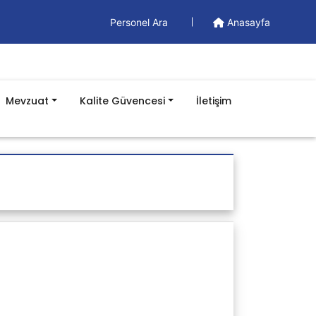
Personel Ara
Anasayfa
Mevzuat
Kalite Güvencesi
İletişim
Dış Kaynaklı Mevzuatlar
-Kanunlar
-Yönetmelik
-Tebliğ
-Genelge
-Usul ve Esaslar
-Görüşler