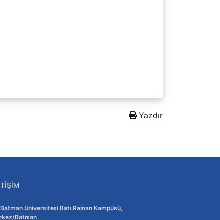
İç Kaynaklı Mevzuatlar
-Yönetmelikler
-Yönergeler
_Usul ve Esaslar
Yazdır
ETIŞIM
Adres:
Batman Üniversitesi Batı Raman Kampüsü,
rkez/Batman