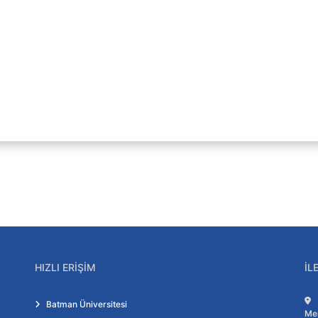
Oryantasyon Uyum Kılavuzu
Öğrenci Uyum Kılavuzu
Sıkça Sorulan Sorular
Önemli Linkler
HIZLI ERIŞIM
İL
Sistemi
Tanıtım Videosu
Öğrenci Toplulukları
Batman Üniversitesi
Me
EngelSİZ Öğrenci Birimi