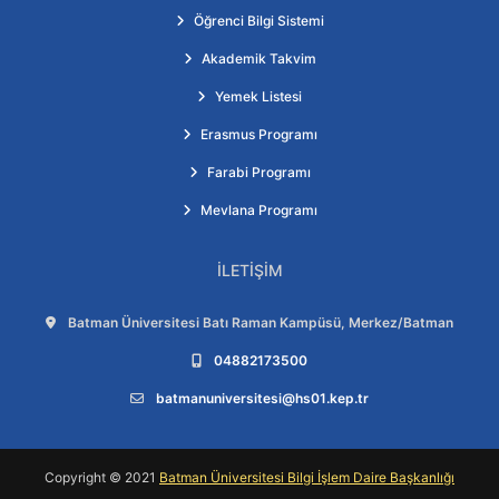
Öğrenci Bilgi Sistemi
Akademik Takvim
Yemek Listesi
Erasmus Programı
Farabi Programı
Mevlana Programı
İLETIŞIM
Adres:
Batman Üniversitesi Batı Raman Kampüsü, Merkez/Batman
Telefon:
04882173500
E-posta:
batmanuniversitesi@hs01.kep.tr
Copyright © 2021
Batman Üniversitesi Bilgi İşlem Daire Başkanlığı