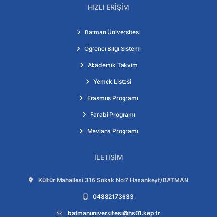
HIZLI ERIŞIM
Batman Üniversitesi
Öğrenci Bilgi Sistemi
Akademik Takvim
Yemek Listesi
Erasmus Programı
Farabi Programı
Mevlana Programı
İLETIŞIM
Adres:
Kültür Mahallesi 316 Sokak No:7 Hasankeyf/BATMAN
Telefon:
04882173633
E-posta:
batmanuniversitesi@hs01.kep.tr