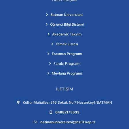
Batman Üniversitesi
Öğrenci Bilgi Sistemi
Akademik Takvim
Yemek Listesi
Erasmus Programı
Farabi Programı
Mevlana Programı
İLETIŞIM
Adres:
Kültür Mahallesi 316 Sokak No:7 Hasankeyf/BATMAN
Telefon:
04882173633
E-posta:
batmanuniversitesi@hs01.kep.tr