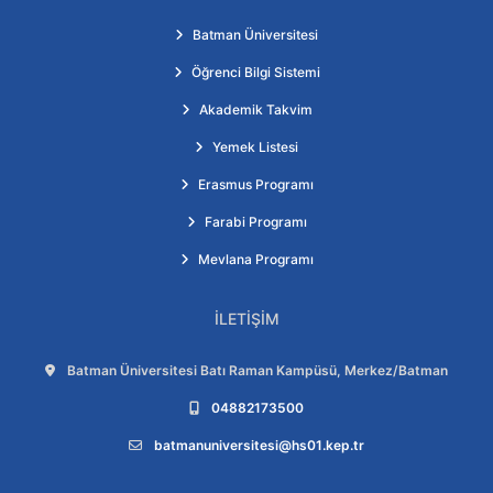
Batman Üniversitesi
Öğrenci Bilgi Sistemi
Akademik Takvim
Yemek Listesi
Erasmus Programı
Farabi Programı
Mevlana Programı
İLETIŞIM
Adres:
Batman Üniversitesi Batı Raman Kampüsü, Merkez/Batman
Telefon:
04882173500
E-posta:
batmanuniversitesi@hs01.kep.tr