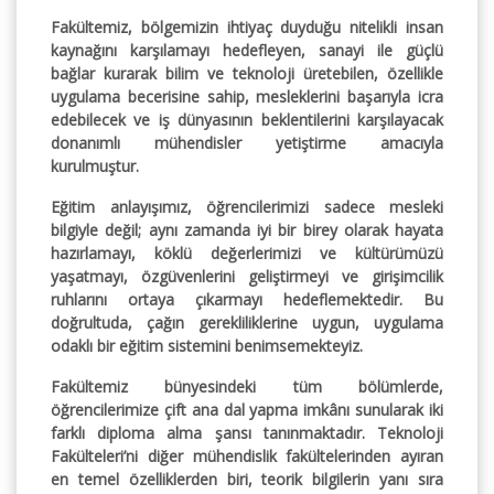
Fakültemiz, bölgemizin ihtiyaç duyduğu nitelikli insan
kaynağını karşılamayı hedefleyen, sanayi ile güçlü
bağlar kurarak bilim ve teknoloji üretebilen, özellikle
uygulama becerisine sahip, mesleklerini başarıyla icra
edebilecek ve iş dünyasının beklentilerini karşılayacak
donanımlı mühendisler yetiştirme amacıyla
kurulmuştur.
Eğitim anlayışımız, öğrencilerimizi sadece mesleki
bilgiyle değil; aynı zamanda iyi bir birey olarak hayata
hazırlamayı, köklü değerlerimizi ve kültürümüzü
yaşatmayı, özgüvenlerini geliştirmeyi ve girişimcilik
ruhlarını ortaya çıkarmayı hedeflemektedir. Bu
doğrultuda, çağın gerekliliklerine uygun, uygulama
odaklı bir eğitim sistemini benimsemekteyiz.
Fakültemiz bünyesindeki tüm bölümlerde,
öğrencilerimize çift ana dal yapma imkânı sunularak iki
farklı diploma alma şansı tanınmaktadır. Teknoloji
Fakülteleri’ni diğer mühendislik fakültelerinden ayıran
en temel özelliklerden biri, teorik bilgilerin yanı sıra