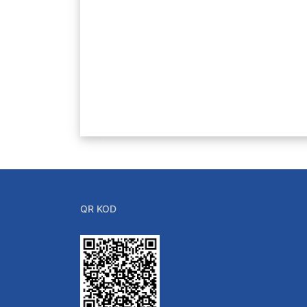
Kalite Güvencesi
İç Kontrol Güvencesi
QR KOD