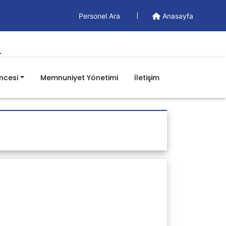
Personel Ara
Anasayfa
̇
ncesi
Memnuniyet Yönetimi
İletişim
Döküman
Yönetim Dökümanları
Formlar
İş Akışları
Prosedürler
Talimatlar