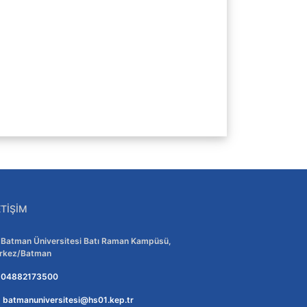
ETIŞIM
Adres:
Batman Üniversitesi Batı Raman Kampüsü,
rkez/Batman
Telefon:
04882173500
E-posta:
batmanuniversitesi@hs01.kep.tr