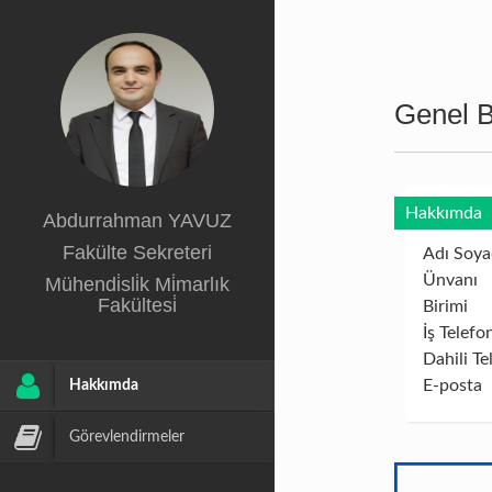
Genel Bi
Hakkımda
Abdurrahman YAVUZ
Fakülte Sekreteri
Adı Soya
Ünvanı
Mühendi̇sli̇k Mi̇marlık
Fakültesi̇
Birimi
İş Telefo
Dahili Te
E-posta
Hakkımda
Görevlendirmeler