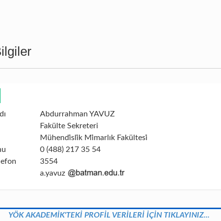
lgiler
dı
Abdurrahman YAVUZ
Fakülte Sekreteri
Mühendi̇sli̇k Mi̇marlık Fakültesi̇
nu
0 (488) 217 35 54
lefon
3554
a.yavuz
YÖK AKADEMİK'TEKİ PROFİL VERİLERİ İÇİN TIKLAYINIZ...