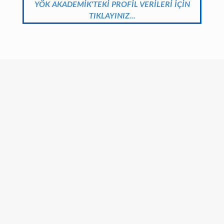
YÖK AKADEMİK'TEKİ PROFİL VERİLERİ İÇİN
TIKLAYINIZ...