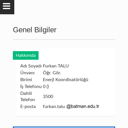
Genel Bilgiler
Hakkımda
Adı Soyadı
Furkan TALU
Ünvanı
Öğr. Gör.
Birimi
Enerji̇ Koordi̇natörlüğü
İş Telefonu
0 ()
Dahili
3500
Telefon
E-posta
furkan.talu