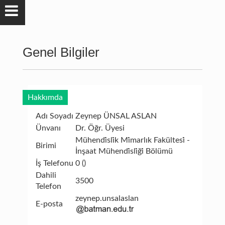
Genel Bilgiler
Hakkımda
Adı Soyadı
Zeynep ÜNSAL ASLAN
Ünvanı
Dr. Öğr. Üyesi
Mühendi̇sli̇k Mi̇marlık Fakültesi̇ -
Birimi
İnşaat Mühendi̇sli̇ği̇ Bölümü
İş Telefonu
0 ()
Dahili
3500
Telefon
zeynep.unsalaslan
E-posta