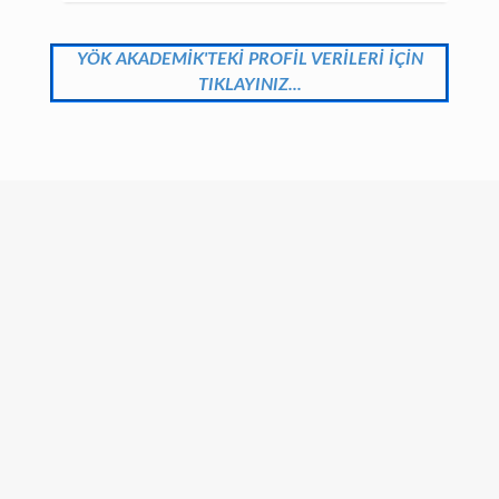
YÖK AKADEMİK'TEKİ PROFİL VERİLERİ İÇİN
TIKLAYINIZ...