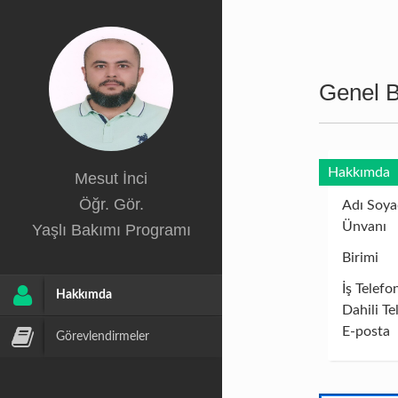
Genel Bi
Hakkımda
Mesut İnci
Öğr. Gör.
Adı Soya
Ünvanı
Yaşlı Bakımı Programı
Birimi
İş Telefo
Hakkımda
Dahili Te
E-posta
Görevlendirmeler