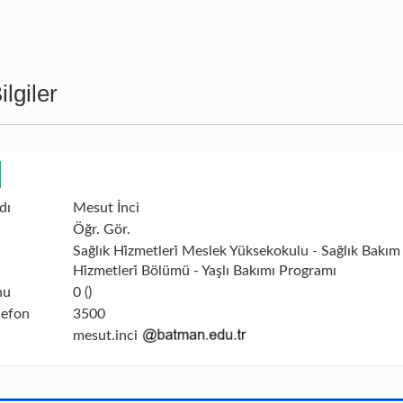
lgiler
dı
Mesut İnci
Öğr. Gör.
Sağlık Hi̇zmetleri̇ Meslek Yüksekokulu - Sağlık Bakım
Hi̇zmetleri̇ Bölümü - Yaşlı Bakımı Programı
nu
0 ()
lefon
3500
mesut.inci