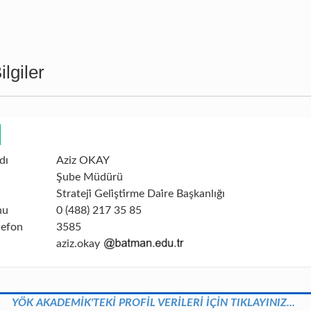
lgiler
dı
Aziz OKAY
Şube Müdürü
Strateji̇ Geli̇şti̇rme Dai̇re Başkanlığı
nu
0 (488) 217 35 85
lefon
3585
aziz.okay
YÖK AKADEMİK'TEKİ PROFİL VERİLERİ İÇİN TIKLAYINIZ...