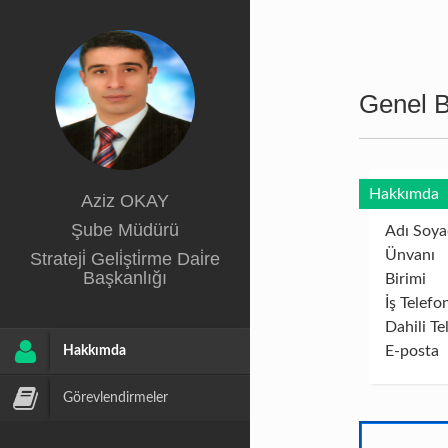
Genel Bi
Hakkımda
Aziz OKAY
Şube Müdürü
Adı Soya
Ünvanı
Strateji̇ Geli̇şti̇rme Dai̇re
Başkanlığı
Birimi
İş Telefo
Dahili Te
E-posta
Hakkımda
Görevlendirmeler