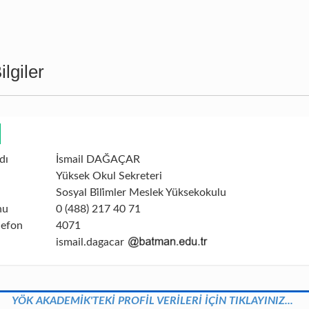
lgiler
dı
İsmail DAĞAÇAR
Yüksek Okul Sekreteri
Sosyal Bi̇li̇mler Meslek Yüksekokulu
nu
0 (488) 217 40 71
lefon
4071
ismail.dagacar
YÖK AKADEMİK'TEKİ PROFİL VERİLERİ İÇİN TIKLAYINIZ...