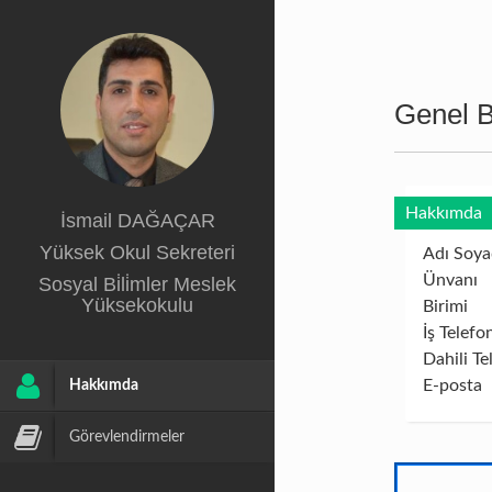
Genel Bi
Hakkımda
İsmail DAĞAÇAR
Yüksek Okul Sekreteri
Adı Soya
Ünvanı
Sosyal Bi̇li̇mler Meslek
Yüksekokulu
Birimi
İş Telefo
Dahili Te
E-posta
Hakkımda
Görevlendirmeler