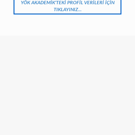
YÖK AKADEMİK'TEKİ PROFİL VERİLERİ İÇİN
TIKLAYINIZ...