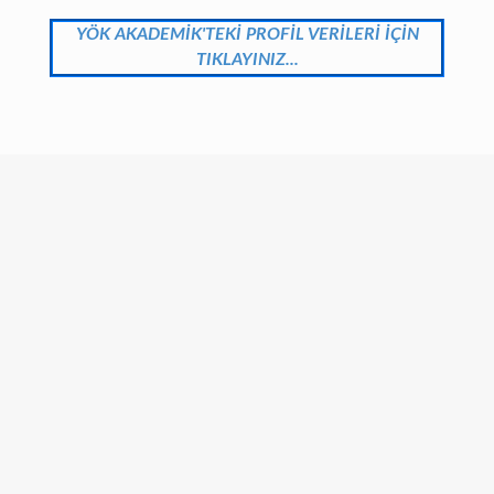
YÖK AKADEMİK'TEKİ PROFİL VERİLERİ İÇİN
TIKLAYINIZ...