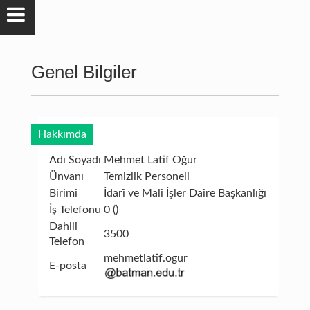
Genel Bilgiler
Hakkımda
Adı Soyadı
Mehmet Latif Oğur
Ünvanı
Temizlik Personeli
Birimi
İdari̇ ve Mali̇ İşler Dai̇re Başkanlığı
İş Telefonu
0 ()
Dahili
3500
Telefon
mehmetlatif.ogur
E-posta