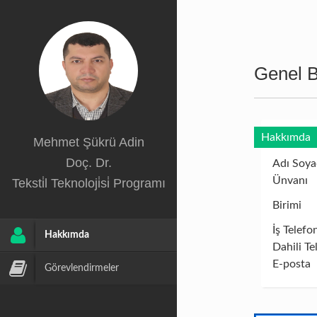
Genel Bi
Hakkımda
Mehmet Şükrü Adin
Doç. Dr.
Adı Soya
Ünvanı
Teksti̇l Teknoloji̇si̇ Programı
Birimi
İş Telefo
Hakkımda
Dahili Te
E-posta
Görevlendirmeler