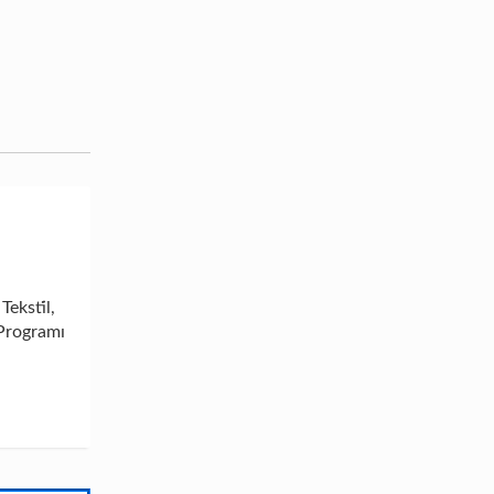
eksti̇l,
̇ Programı