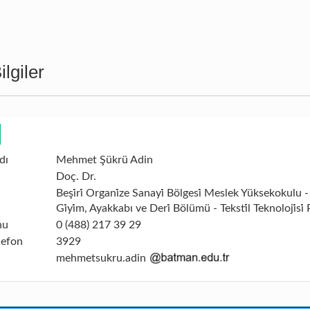
lgiler
dı
Mehmet Şükrü Adin
Doç. Dr.
Beşi̇ri̇ Organi̇ze Sanayi̇ Bölgesi̇ Meslek Yüksekokulu - T
Gi̇yi̇m, Ayakkabı ve Deri̇ Bölümü - Teksti̇l Teknoloji̇si
nu
0 (488) 217 39 29
lefon
3929
mehmetsukru.adin