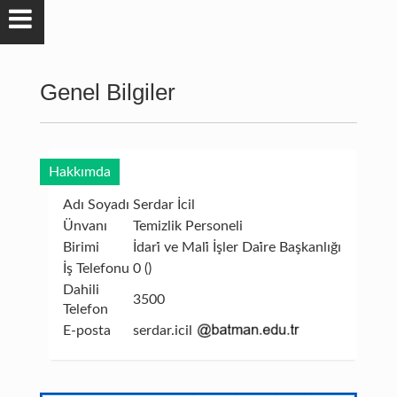
Genel Bilgiler
Hakkımda
Adı Soyadı
Serdar İcil
Ünvanı
Temizlik Personeli
Birimi
İdari̇ ve Mali̇ İşler Dai̇re Başkanlığı
İş Telefonu
0 ()
Dahili
3500
Telefon
E-posta
serdar.icil