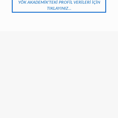
YÖK AKADEMİK'TEKİ PROFİL VERİLERİ İÇİN
TIKLAYINIZ...