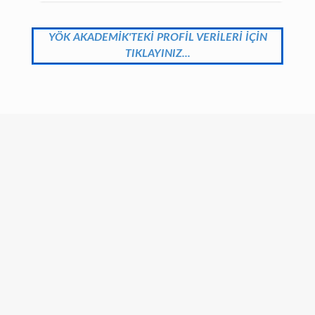
YÖK AKADEMİK'TEKİ PROFİL VERİLERİ İÇİN
TIKLAYINIZ...