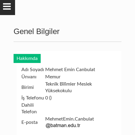
Genel Bilgiler
Hakkımda
Adı Soyadı
Mehmet Emin Canbulat
Ünvanı
Memur
Tekni̇k Bi̇li̇mler Meslek
Birimi
Yüksekokulu
İş Telefonu
0 ()
Dahili
Telefon
MehmetEmin.Canbulat
E-posta