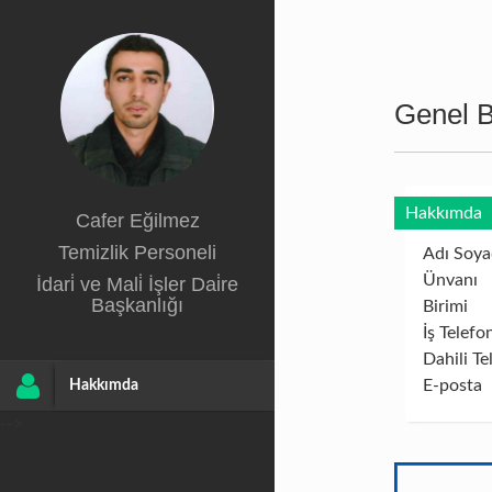
Genel Bi
Hakkımda
Cafer Eğilmez
Temizlik Personeli
Adı Soya
Ünvanı
İdari̇ ve Mali̇ İşler Dai̇re
Başkanlığı
Birimi
İş Telefo
Dahili Te
E-posta
Hakkımda
-->