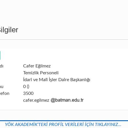
lgiler
dı
Cafer Eğilmez
Temizlik Personeli
İdari̇ ve Mali̇ İşler Dai̇re Başkanlığı
nu
0 ()
lefon
3500
cafer.egilmez
YÖK AKADEMİK'TEKİ PROFİL VERİLERİ İÇİN TIKLAYINIZ...