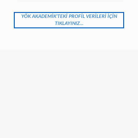
YÖK AKADEMİK'TEKİ PROFİL VERİLERİ İÇİN
TIKLAYINIZ...