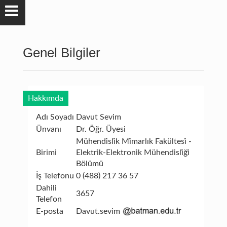
Genel Bilgiler
Hakkımda
Adı Soyadı
Davut Sevim
Ünvanı
Dr. Öğr. Üyesi
Mühendi̇sli̇k Mi̇marlık Fakültesi̇ -
Birimi
Elektri̇k-Elektroni̇k Mühendi̇sli̇ği̇
Bölümü
İş Telefonu
0 (488) 217 36 57
Dahili
3657
Telefon
E-posta
Davut.sevim