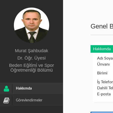
Genel Bi
Hakkımda
Murat Şahbudak
Dr. Öğr. Üyesi
Adı Soya
Ünvanı
Beden Eği̇ti̇mi̇ ve Spor
Öğretmenli̇ği̇ Bölümü
Birimi
İş Telefo
Dahili Te
Hakkımda
E-posta
Görevlendirmeler