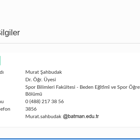
lgiler
dı
Murat Şahbudak
Dr. Öğr. Üyesi
Spor Bilimleri Fakültesi - Beden Eği̇ti̇mi̇ ve Spor Öğret
Bölümü
nu
0 (488) 217 38 56
lefon
3856
Murat.sahbudak