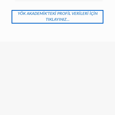
YÖK AKADEMİK'TEKİ PROFİL VERİLERİ İÇİN
TIKLAYINIZ...