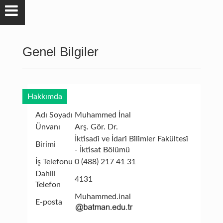
Genel Bilgiler
Hakkımda
Adı Soyadı
Muhammed İnal
Ünvanı
Arş. Gör. Dr.
İkti̇sadi̇ ve İdari̇ Bi̇li̇mler Fakültesi̇
Birimi
- İkti̇sat Bölümü
İş Telefonu
0 (488) 217 41 31
Dahili
4131
Telefon
Muhammed.inal
E-posta