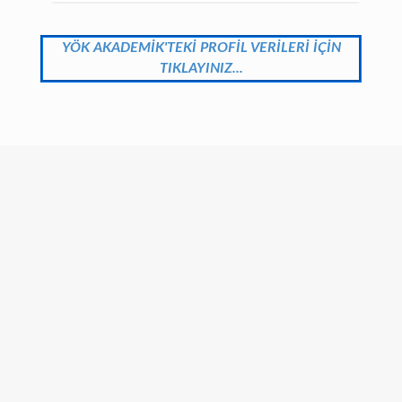
YÖK AKADEMİK'TEKİ PROFİL VERİLERİ İÇİN
TIKLAYINIZ...