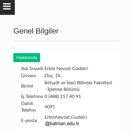
Genel Bilgiler
Hakkımda
Adı Soyadı
Erkin Nevzat Güdelci
Ünvanı
Doç. Dr.
İkti̇sadi̇ ve İdari̇ Bi̇li̇mler Fakültesi̇
Birimi
- İşletme Bölümü
İş Telefonu
0 (488) 217 40 91
Dahili
4091
Telefon
ErkinNevzat.Gudelci
E-posta