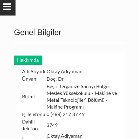
Genel Bilgiler
Hakkımda
Adı Soyadı
Oktay Adıyaman
Ünvanı
Doç. Dr.
Beşi̇ri̇ Organi̇ze Sanayi̇ Bölgesi̇
Meslek Yüksekokulu - Maki̇ne ve
Birimi
Metal Teknoloji̇leri̇ Bölümü -
Maki̇ne Programı
İş Telefonu
0 (488) 217 37 49
Dahili
3749
Telefon
Oktay.Adiyaman