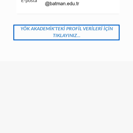
E-posta
YÖK AKADEMİK'TEKİ PROFİL VERİLERİ İÇİN
TIKLAYINIZ...