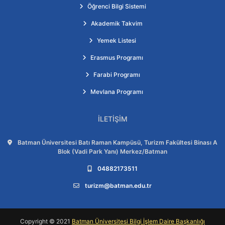
Öğrenci Bilgi Sistemi
Akademik Takvim
Yemek Listesi
Erasmus Programı
Farabi Programı
Mevlana Programı
İLETIŞIM
Adres:
Batman Üniversitesi Batı Raman Kampüsü, Turizm Fakültesi Binası A
Blok (Vadi Park Yanı) Merkez/Batman
Telefon:
04882173511
E-posta:
turizm@batman.edu.tr
Copyright © 2021
Batman Üniversitesi Bilgi İşlem Daire Başkanlığı