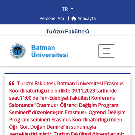
TR
Personel Ara
Anasayfa
Turi̇zm Fakültesi̇
Turizm Fakültesi, Batman Üniversitesi Erasmus
Koordinatörlüğü ile birlikte 09.11.2023 tarihinde
saat:11:00'de Fen-Edebiyat Fakültesi Konferans
Salonunda "Erasmus+ Öğrenci Değişim Programı
Semineri" düzenlemiştir. Erasmus+ Öğrenci Değişim
Program semineri Erasmus Koordinatörlüğü’nden
Öğr. Gör. Doğan Demirel'in sunumuyla
gerçekleştirilmiştir. Turizm Fakültesi öğrencilerimiz