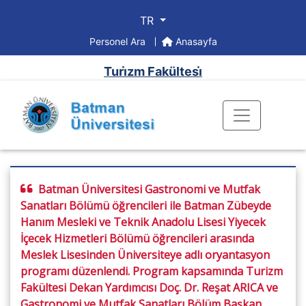
TR
Personel Ara
Anasayfa
Turi̇zm Fakültesi̇
Batman Üniversitesi Gastronomi ve Mutfak
Sanatları Bölümü öğrencileri ile Batman Zübeyde
Hanım Mesleki ve Teknik Anadolu Lisesi Yiyecek
İçecek Hizmetleri Bölümü öğrencileri arasında
Meslek Lisesinden Üniversiteye adlı oryantasyon
programı düzenlendi. Program kapsamında Turizm
Fakültesi Dekan Yardımcısı Doç. Dr. Reşat ARICA ve
Gastronomi ve Mutfak Sanatları Bölüm Başkan