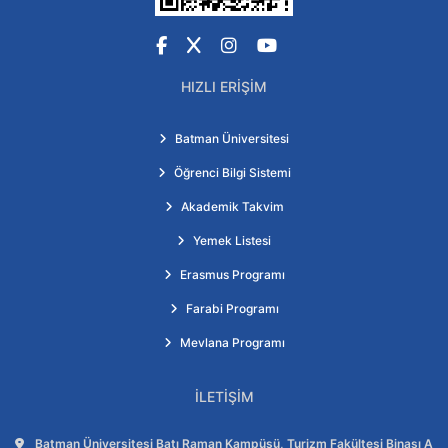
Facebook
X
Instagram
YouTube
HIZLI ERIŞIM
Batman Üniversitesi
Öğrenci Bilgi Sistemi
Akademik Takvim
Yemek Listesi
Erasmus Programı
Farabi Programı
Mevlana Programı
İLETIŞIM
Adres:
Batman Üniversitesi Batı Raman Kampüsü, Turizm Fakültesi Binası A