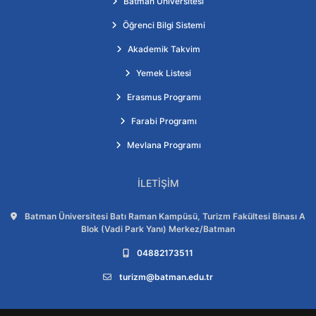
Batman Üniversitesi
Öğrenci Bilgi Sistemi
Akademik Takvim
Yemek Listesi
Erasmus Programı
Farabi Programı
Mevlana Programı
İLETIŞIM
Adres:
Batman Üniversitesi Batı Raman Kampüsü, Turizm Fakültesi Binası A
Blok (Vadi Park Yanı) Merkez/Batman
Telefon:
04882173511
E-posta:
turizm@batman.edu.tr